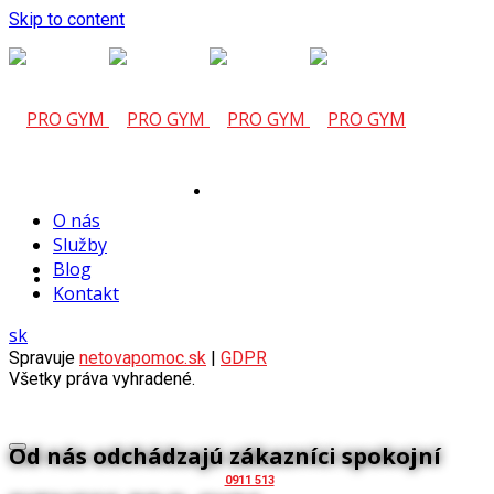
Skip to content
Tu vám
O nás
Služby
Blog
Kontakt
sk
pomôžeme
Spravuje
netovapomoc.sk
|
GDPR
Všetky práva vyhradené.
Od nás odchádzajú zákazníci spokojní
0911 513