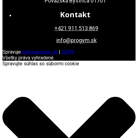
Považská Bystrica 01701
Kontakt
+421 911 513 869
info@progym.sk
Spravuje
netovapomoc.sk
|
GDPR
Všetky práva vyhradené.
Spravujte súhlas so súbormi cookie