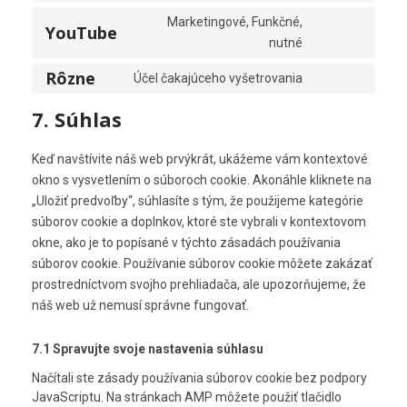
e
t
o
s
n
Marketingové, Funkčné,
YouTube
o
n
e
t
C
nutné
s
s
n
t
o
e
e
Rôzne
t
Účel čakajúceho vyšetrovania
o
n
C
r
n
t
s
s
o
v
t
7. Súhlas
o
e
e
n
i
t
s
r
n
s
c
o
e
v
t
Keď navštívite náš web prvýkrát, ukážeme vám kontextové
e
e
s
r
i
t
okno s vysvetlením o súboroch cookie. Akonáhle kliknete na
n
g
e
v
c
o
„Uložiť predvoľby“, súhlasíte s tým, že použijeme kategórie
t
o
r
i
e
s
t
súborov cookie a doplnkov, ktoré ste vybrali v kontextovom
o
v
c
p
e
o
okne, ako je to popísané v týchto zásadách používania
g
i
e
o
r
s
l
súborov cookie. Používanie súborov cookie môžete zakázať
c
g
l
v
e
e
e
prostredníctvom svojho prehliadača, ale upozorňujeme, že
o
y
i
r
-
g
o
náš web už nemusí správne fungovať.
l
c
v
r
o
g
a
e
i
e
o
l
n
y
7.1 Spravujte svoje nastavenia súhlasu
c
c
g
e
g
o
e
a
Načítali ste zásady používania súborov cookie bez podpory
l
-
u
r
p
JavaScriptu. Na stránkach AMP môžete použiť tlačidlo
e
f
t