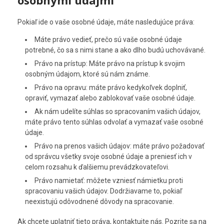
osobnými údajmi
Pokiaľ ide o vaše osobné údaje, máte nasledujúce práva:
Máte právo vedieť, prečo sú vaše osobné údaje
potrebné, čo sa s nimi stane a ako dlho budú uchovávané.
Právo na prístup: Máte právo na prístup k svojim
osobným údajom, ktoré sú nám známe.
Právo na opravu: máte právo kedykoľvek doplniť,
opraviť, vymazať alebo zablokovať vaše osobné údaje.
Ak nám udelíte súhlas so spracovaním vašich údajov,
máte právo tento súhlas odvolať a vymazať vaše osobné
údaje.
Právo na prenos vašich údajov: máte právo požadovať
od správcu všetky svoje osobné údaje a preniesť ich v
celom rozsahu k ďalšiemu prevádzkovateľovi.
Právo namietať: môžete vzniesť námietku proti
spracovaniu vašich údajov. Dodržiavame to, pokiaľ
neexistujú odôvodnené dôvody na spracovanie.
Ak chcete uplatniť tieto práva, kontaktujte nás. Pozrite sa na