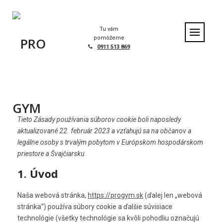
S
k
i
Tu vám
p
pomôžeme
t
0911 513 869
o
c
o
n
t
e
n
Tieto Zásady používania súborov cookie boli naposledy
t
aktualizované 22. február 2023 a vzťahujú sa na občanov a
legálne osoby s trvalým pobytom v Európskom hospodárskom
priestore a Švajčiarsku
1. Úvod
Naša webová stránka,
https://progym.sk
(ďalej len „webová
stránka“) používa súbory cookie a ďalšie súvisiace
technológie (všetky technológie sa kvôli pohodliu označujú