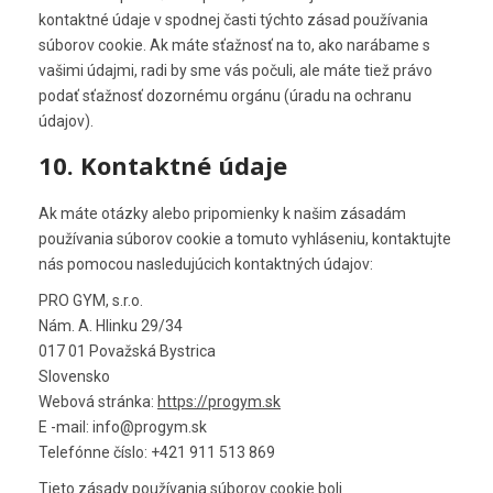
kontaktné údaje v spodnej časti týchto zásad používania
súborov cookie. Ak máte sťažnosť na to, ako narábame s
vašimi údajmi, radi by sme vás počuli, ale máte tiež právo
podať sťažnosť dozornému orgánu (úradu na ochranu
údajov).
10. Kontaktné údaje
Ak máte otázky alebo pripomienky k našim zásadám
používania súborov cookie a tomuto vyhláseniu, kontaktujte
nás pomocou nasledujúcich kontaktných údajov:
PRO GYM, s.r.o.
Nám. A. Hlinku 29/34
017 01 Považská Bystrica
Slovensko
Webová stránka:
https://progym.sk
E -mail:
ks.mygorp@ofni
Telefónne číslo: +421 911 513 869
Tieto zásady používania súborov cookie boli