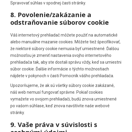
ô
t
Spravovať súhlas v spodnej časti stránky.
-
o
u
z
c
m
n
b
8. Povolenie/zakázanie a
n
h
a
t
e
odstraňovanie súborov cookie
e
a
p
s
s
Váš internetový prehliadač môžete použiť na automatické
alebo manuálne mazanie cookies. Môžete tiež špecifikovať,
že niektoré súbory cookie nemusia byť umiestnené. Ďalšou
možnosťou je zmeniť nastavenia svojho internetového
prehliadača tak, aby ste dostali správu vždy, keď sa umiestni
súbor cookie. Ďalšie informácie o týchto možnostiach
nájdete v pokynoch v časti Pomocník vášho prehliadača.
Upozorňujeme, že ak sú všetky súbory cookie zakázané,
náš web nemusí fungovať správne. Pokiaľ cookies
vymažete vo svojom prehliadači, budú znova umiestnené
po vašom súhlase, keď znova navštívite naše webové
stránky.
9. Vaše práva v súvislosti s