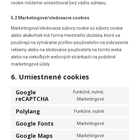
cookie môžeme umiestňovať bez vášho súhlasu.
5.2 Marketingové/sledovacie cookies
Marketingové/sledovacie súbory cookie sú súbory cookie
alebo akákoľvek iná forma miestneho úložiska, ktoré sa
používajú na vytváranie profilov používateľov na zobrazenie
reklamy alebo na sledovanie používateľa na tomto webe
alebo na niekoľkých webových stránkach na podobné
marketingové účely.
6. Umiestnené cookies
Google
Funkčné, nutné,
reCAPTCHA
C
Marketingové
o
Polylang
Funkčné, nutné
n
C
s
o
Google Fonts
Marketingové
e
C
n
n
o
s
Google Maps
Marketingové
t
C
n